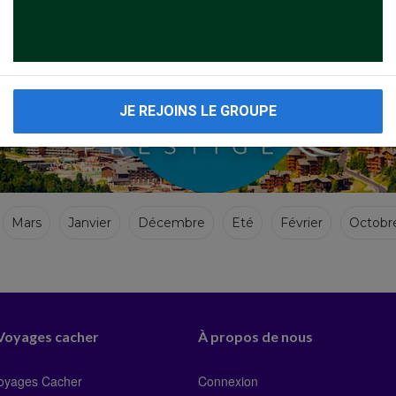
JE REJOINS LE GROUPE
Mars
Janvier
Décembre
Eté
Février
Octobr
 Voyages cacher
À propos de nous
Voyages Cacher
Connexion