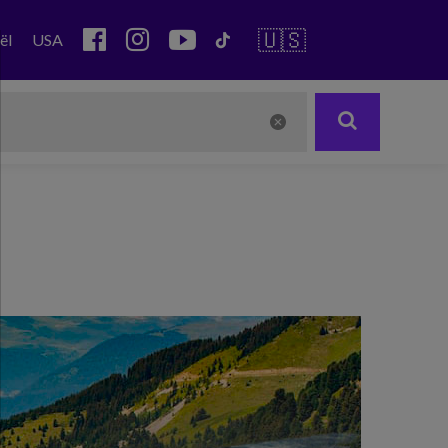
🇺🇸
ël
USA
Next