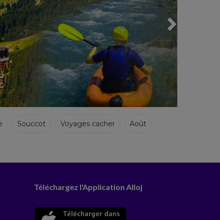
e
Souccot
Voyages cacher
Août
Téléchargez l'Application Alloj