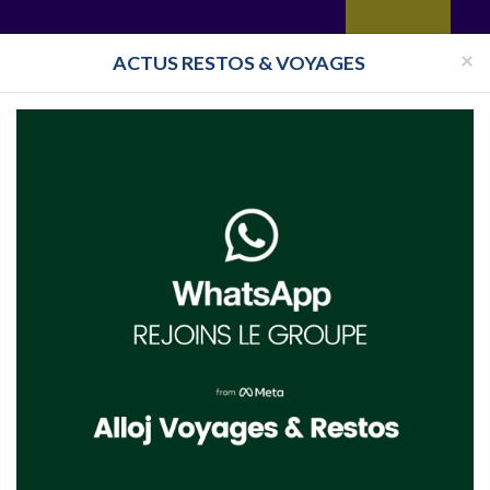
yages
Restaurant
Réceptions
Vie juive
Immobilier
Isra
×
ACTUS RESTOS & VOYAGES
Pays
Toutes les surveillances