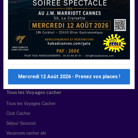
Manger Cacher
Liste des restaurants cacher
Restaurants cacher à Paris
Restaurants cacher à Deauville
Restaurants cacher à Lyon
Restaurants cacher à Marseille
Restaurants cacher Dubaï
Mercredi 12 Août 2026 - Prenez vos places !
Tous les Voyages cacher
Tous les Voyages Cacher
Club Cacher
Séjour Souccot
Vacances cacher ski