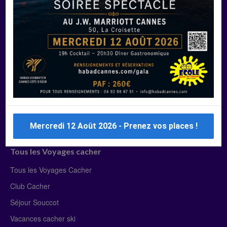
Manger Cacher
Liste des restaurants cacher
Restaurants cacher à Paris
Restaurants cacher à Deauville
Restaurants cacher à Lyon
Restaurants cacher à Marseille
Restaurants cacher Dubaï
Mercredi 12 Août 2026 - Prenez vos places !
Tous les Voyages cacher
Tous les Voyages Cacher
Club Cacher
Séjour Souccot
Vacances cacher ski