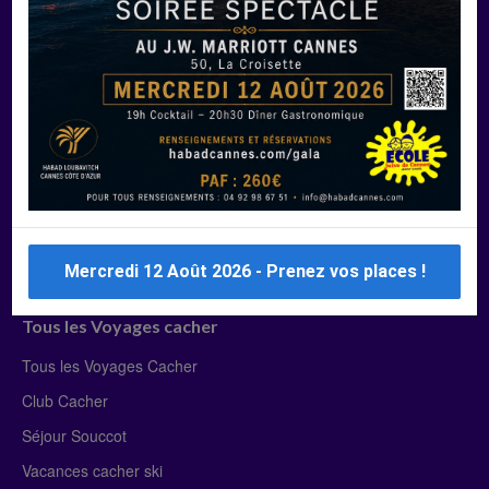
Manger Cacher
Liste des restaurants cacher
Restaurants cacher à Paris
Restaurants cacher à Deauville
Restaurants cacher à Lyon
Restaurants cacher à Marseille
Restaurants cacher Dubaï
Mercredi 12 Août 2026 - Prenez vos places !
Tous les Voyages cacher
Tous les Voyages Cacher
Club Cacher
Séjour Souccot
Vacances cacher ski