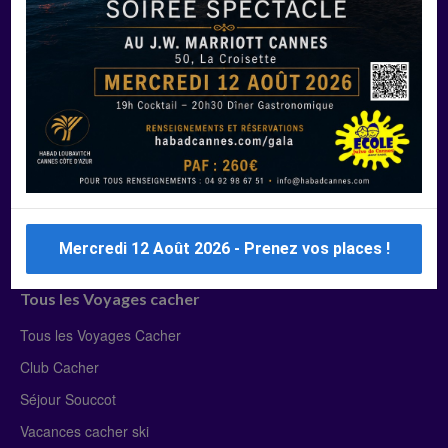
Manger Cacher
Liste des restaurants cacher
Restaurants cacher à Paris
Restaurants cacher à Deauville
Restaurants cacher à Lyon
Restaurants cacher à Marseille
Restaurants cacher Dubaï
Mercredi 12 Août 2026 - Prenez vos places !
Tous les Voyages cacher
Tous les Voyages Cacher
Club Cacher
Séjour Souccot
Vacances cacher ski