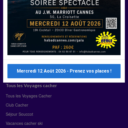
Manger Cacher
Liste des restaurants cacher
Restaurants cacher à Paris
Restaurants cacher à Deauville
Restaurants cacher à Lyon
Restaurants cacher à Marseille
Restaurants cacher Dubaï
Mercredi 12 Août 2026 - Prenez vos places !
Tous les Voyages cacher
Tous les Voyages Cacher
Club Cacher
Séjour Souccot
Vacances cacher ski