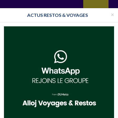
yages
Restaurant
Réceptions
Vie juive
Immobilier
Isra
×
ACTUS RESTOS & VOYAGES
Pays
Toutes les surveillances
le logo, le site internet, ou cliquez sur en savoir plus situé sous chaque nom dans la 
utes les informations sur
Voyages cacher Trieste
, Voyages cacher Trieste pas cher, 
Voyages Cacher Trieste 2019 fait partie de la liste des :