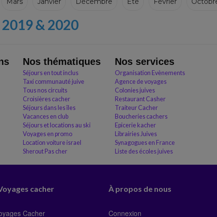
Mars
Janvier
Décembre
Eté
Février
Octobr
2019 & 2020
ns
Nos thématiques
Nos services
Séjours en tout inclus
Organisation Evènements
Taxi communauté juive
Agence de voyages
Tous nos circuits
Colonies juives
Croisières cacher
Restaurant Casher
Séjours dans les îles
Traiteur Cacher
Vacances en club
Boucheries cachers
Séjours et locations au ski
Epicerie kacher
Voyages en promo
Librairies Juives
Location voiture israel
Synagogues en France
Sherout Pas cher
Liste des écoles juives
 Voyages cacher
À propos de nous
Voyages Cacher
Connexion