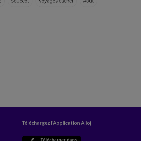
e
Souccot
Voyages cacher
Août
Téléchargez l'Application Alloj