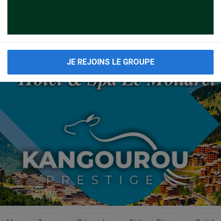
VOYAGES CACHER 2019
Voyages Cacher à Trieste en Italie ci dessous cliquez sur le 1er resultat merci.
JE REJOINS LE GROUPE