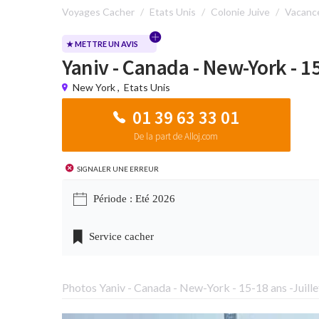
Voyages Cacher
Etats Unis
Colonie Juive
Vacanc
★ METTRE UN AVIS
Yaniv - Canada - New-York - 15
New York
,
Etats Unis
01 39 63 33 01
De la part de Alloj.com
Signaler une erreur
Période : Eté 2026
Service cacher
Photos Yaniv - Canada - New-York - 15-18 ans -Juille