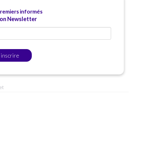
premiers informés
ion Newsletter
'inscrire
et