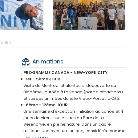
uillet
Animations
PROGRAMME CANADA - NEW-YORK CITY
1er - 5ème JOUR
Visite de Montréal et alentours: découverte du
Biodôme, journée à La Ronde (parc d'attractions)
et soirées animées dans le Vieux- Port et la Cité.
6ème - 12ème JOUR
Une semaine d'exception : initiation au canoë et 4
jours de circuit sur les lacs du Parc de La
Verendrye, en pleine nature, dans un cadre
rustique. Une aventure unique, considérée comme
le meilleur souvenir par plus de 4 200 participants,