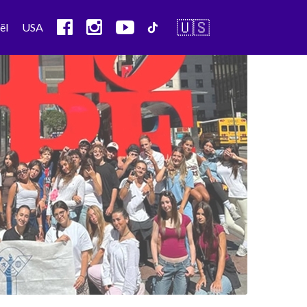
🇺🇸
ël
USA