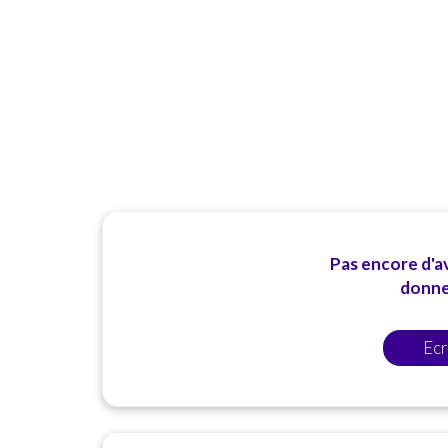
Pas encore d'av
donner
Ecr