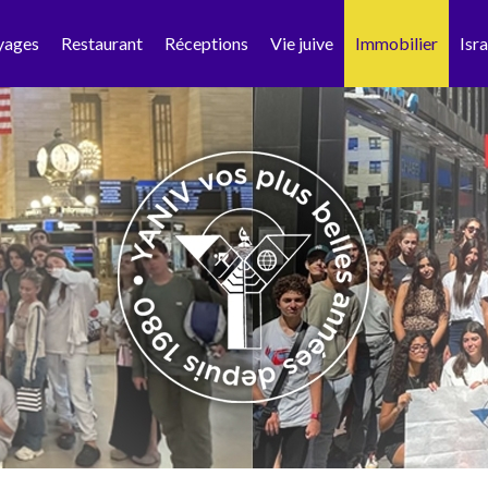
yages
Restaurant
Réceptions
Vie juive
Immobilier
Isra