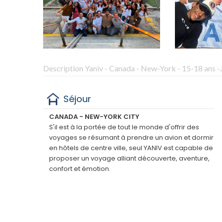
Description Yaniv - Canada - New-York - 15-18 ans -J
Séjour
CANADA - NEW-YORK CITY
S'il est à la portée de tout le monde d'offrir des
voyages se résumant à prendre un avion et dormir
en hôtels de centre ville, seul YANIV est capable de
proposer un voyage alliant découverte, aventure,
confort et émotion.