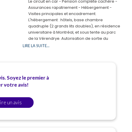
Le circuit en car - Pension complète cachère -
Assurances rapatriement - Hébergement -
Visites principales et encadrement.
L'hébergement : hôtels, base chambre
quadruple (2 grands lits doubles), en résidence
universitaire à Montréal, et sous tente au parc
de la Vérendrye. Autorisation de sortie du
territoire obligatoire pour les mineurs.
LIRE LA SUITE...
Remplir l'imprimé disponible sur yaniv.fr. (Des
modifications de programme et de dates
peuvent intervenir).
Les prix sont susceptibles de varier en fonction
de l'augmentation du coût du transport
is. Soyez le premier à
(carburant, taxes...).
 votre avis!
ire un avis