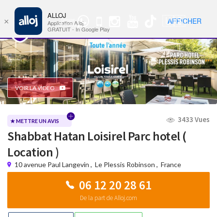
ALLOJ
MENU
🇺🇸
AFFICHER
×
Groupe
Nav
Application Alloj
WhatsApp
GRATUIT - In Google Play
VOIR LA VIDEO
3433 Vues
★ METTRE UN AVIS
Shabbat Hatan Loisirel Parc hotel (
Location )
10 avenue Paul Langevin
,
Le Plessis Robinson
,
France
06 12 20 28 61
De la part de Alloj.com