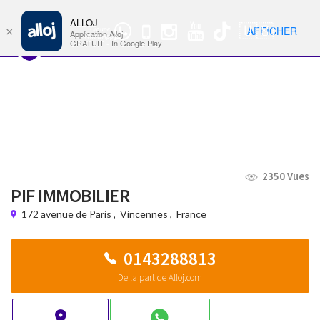
ALLOJ
MENU
🇺🇸
AFFICHER
×
Groupe
Nav
Application Alloj
WhatsApp
GRATUIT - In Google Play
2350 Vues
PIF IMMOBILIER
172 avenue de Paris
,
Vincennes
,
France
0143288813
De la part de Alloj.com