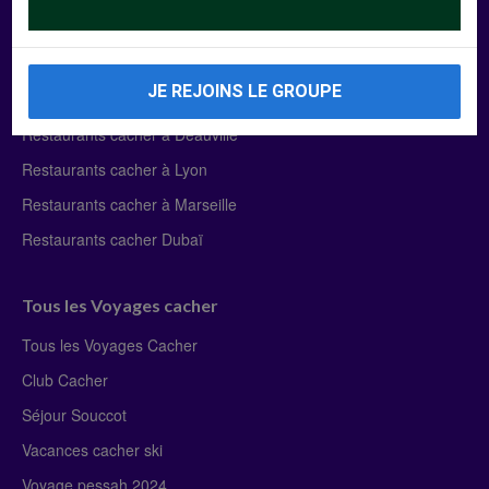
Manger Cacher
Liste des restaurants cacher
JE REJOINS LE GROUPE
Restaurants cacher à Paris
Restaurants cacher à Deauville
Restaurants cacher à Lyon
Restaurants cacher à Marseille
Restaurants cacher Dubaï
Tous les Voyages cacher
Tous les Voyages Cacher
Club Cacher
Séjour Souccot
Vacances cacher ski
Voyage pessah 2024