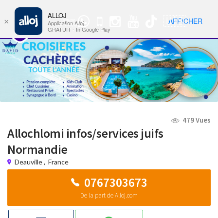
ALLOJ
MENU
🇺🇸
AFFICHER
×
Groupe
Nav
Application Alloj
WhatsApp
GRATUIT - In Google Play
479 Vues
Allochlomi infos/services juifs
Normandie
Deauville
,
France
0767303673
De la part de Alloj.com