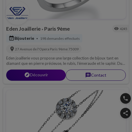
Eden Joaillerie
Paris 9ème
visibility
4245
•
event_available
Bijouterie
198 demandes effectués
•
location_on
27 Avenue de l'Opera
Paris 9ème
75009
Eden joaillerie vous propose une large collection de bijoux tant en
diamant que en pierre précieuse, le rubis, l’émeraude et le saphir. Du
fait de notre positionnement en tant que membre de la bourse du
diamant, nous avons accès à une qualité exceptionnelle et un très
explorer
Découvrir
message
Contact
large choix. Evitez tous les intermédiaires, vous achetez votre bijoux
au prix de source !
phone
share