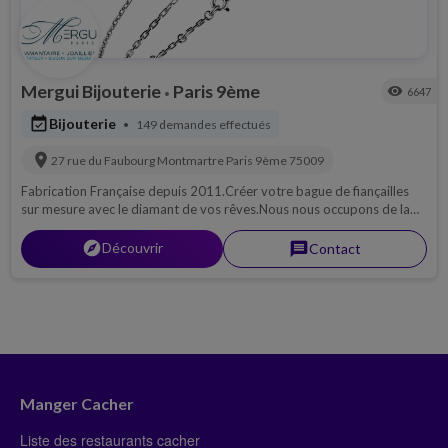
Mergui Bijouterie
Paris 9ème
visibility
6647
•
event_available
Bijouterie
149 demandes effectués
•
location_on
27 rue du Faubourg Montmartre
Paris 9ème
75009
Fabrication Française depuis 2011.Créer votre bague de fiançailles
sur mesure avec le diamant de vos rêves.Nous nous occupons de la
fabrication de vos bagues ainsi que vos alliances.
explorer
Découvrir
message
Contact
Manger Cacher
Liste des restaurants cacher