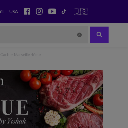
🇺🇸
ël
USA
 Cacher Marseille 4ème