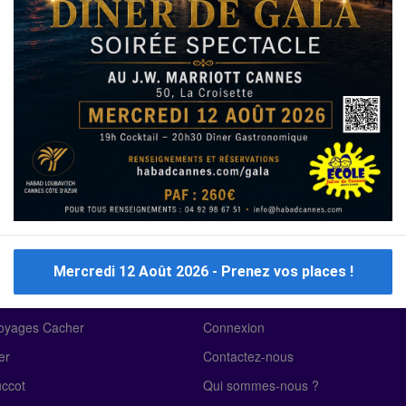
Immo Israël
Achat Appartement Israel
Crédit Israël
Ecoles
Crèches
Traiteurs
Mercredi 12 Août 2026 - Prenez vos places !
 Voyages cacher
À propos de nous
Voyages Cacher
Connexion
er
Contactez-nous
uccot
Qui sommes-nous ?