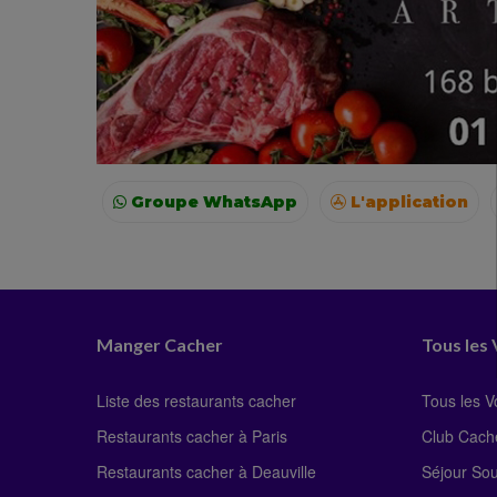
Groupe WhatsApp
L'application
Voyages
Colonies
Resto autour de moi
Manger Cacher
Tous les
Liste des restaurants cacher
Tous les 
Restaurants cacher à Paris
Club Cach
Restaurants cacher à Deauville
Séjour So