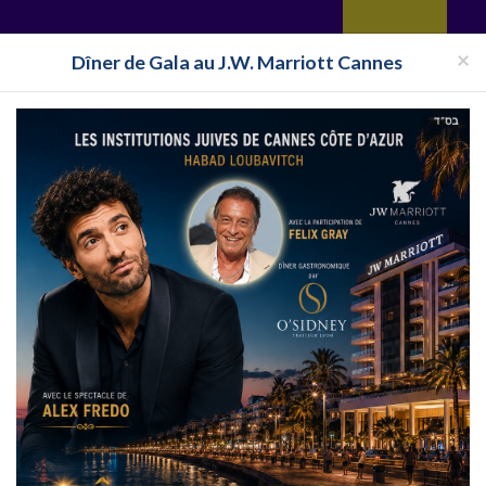
yages
Restaurant
Réceptions
Vie juive
Immobilier
Isra
×
Dîner de Gala au J.W. Marriott Cannes
rie Cacher PACA
Boucherie Cacher Bouches-du-Rhône
Boucherie