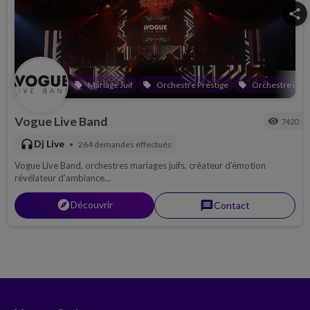
share
Mariage Juif
Orchestre Prestige
Orchestre inter
local_offer
local_offer
local_offer
Vogue Live Band
visibility
7420
headphones
Dj Live
264 demandes effectués
•
Vogue Live Band, orchestres mariages juifs, créateur d'émotion
révélateur d'ambiance...
explorer
Découvrir
message
Contact