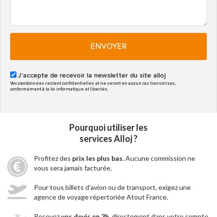
ENVOYER
J'accepte de recevoir la newsletter du site alloj
Vos coordonnées restent confidentielles et ne seront en aucun cas transmises,
conformément à la loi informatique et libertés.
Pourquoi utiliser les
services Alloj ?
Profitez des
prix les plus bas
. Aucune commission ne
vous sera jamais facturée.
Pour tous billets d'avion ou de transport, exigez une
agence de voyage répertoriée Atout France.
Recevez
vos devis en 3h
, directement dans votre compte