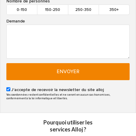
Nombre de personnes
0-150
150-250
250-350
350+
Demande
ENVOYER
J'accepte de recevoir la newsletter du site alloj
Vos coordonnées restent confidentielles et ne seront en aucun cas transmises,
conformément à la loi informatique et libertés.
Pourquoi utiliser les
services Alloj ?