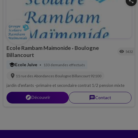
share
Ecole Rambam Maimonide
Boulogne
•
visibility
5432
Billancourt
school
Ecole Juive
133 demandes effectués
•
location_on
11 rue des Abondances
Boulogne Billancourt
92100
jardin d'enfants -primaire et secondaire contrat 1/2 pension mixte
explorer
Découvrir
message
Contact