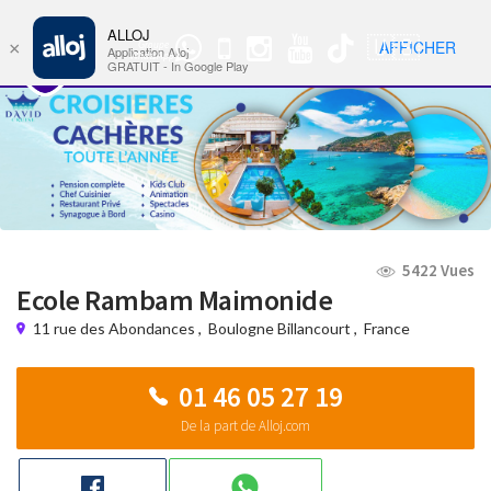
ALLOJ
MENU
🇺🇸
AFFICHER
×
Groupe
Nav
Application Alloj
WhatsApp
GRATUIT - In Google Play
5422 Vues
Ecole Rambam Maimonide
11 rue des Abondances
,
Boulogne Billancourt
,
France
01 46 05 27 19
De la part de Alloj.com