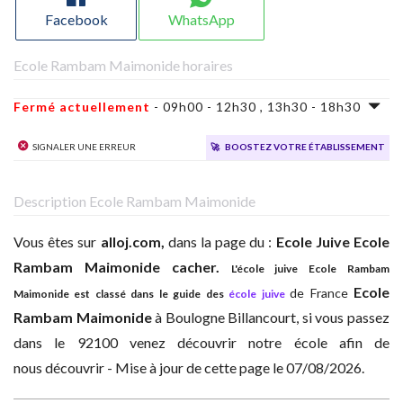
Facebook
WhatsApp
Ecole Rambam Maimonide horaires
Fermé actuellement
- 09h00 - 12h30 , 13h30 - 18h30
Signaler une erreur
🚀
Boostez votre établissement
Description Ecole Rambam Maimonide
Vous êtes sur
alloj.com,
dans la page du :
Ecole Juive
Ecole
Rambam Maimonide cacher.
L'école juive Ecole Rambam
Ecole
de France
Maimonide est classé dans le guide des
école juive
Rambam Maimonide
à
Boulogne Billancourt, si vous passez
dans le 92100 venez découvrir notre école afin de
nous découvrir - Mise à jour de cette page le 07/08/2026.