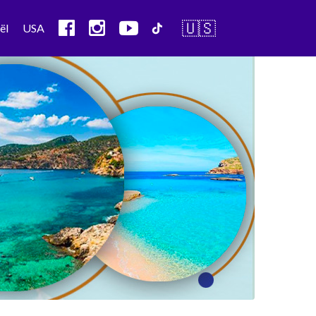
🇺🇸
ël
USA