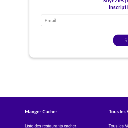
Soyez les 
Inscript
S
Manger Cacher
Tous les
Liste des restaurants cacher
Tous les 