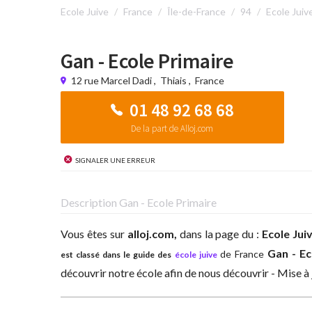
Ecole Juive
France
Île-de-France
94
Ecole Juiv
Gan - Ecole Primaire
12 rue Marcel Dadi
,
Thiais
,
France
01 48 92 68 68
De la part de Alloj.com
Signaler une erreur
Description Gan - Ecole Primaire
Vous êtes sur
alloj.com,
dans la page du :
Ecole Jui
Gan - E
de France
est classé dans le guide des
école juive
découvrir notre école afin de nous découvrir - Mise à