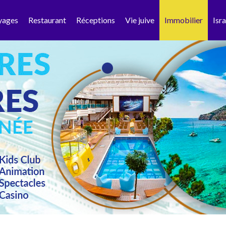
yages
Restaurant
Réceptions
Vie juive
Immobilier
Isra