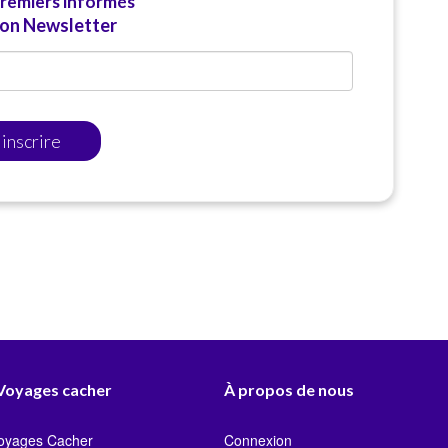
premiers informés
ion Newsletter
'inscrire
 Voyages cacher
À propos de nous
Voyages Cacher
Connexion