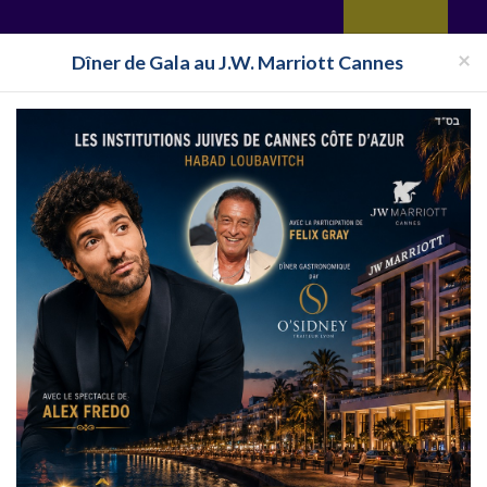
yages
Restaurant
Réceptions
Vie juive
Immobilier
Isra
×
Dîner de Gala au J.W. Marriott Cannes
ation Immobilière Eilat