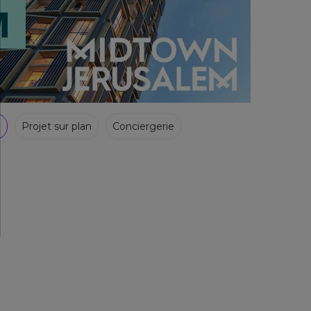
t
Projet sur plan
Conciergerie
dit
Simulateur prêt