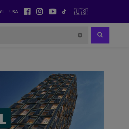
🇺🇸
ël
USA