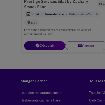
Prestige Services Eilat by Zachary
visibility
6
Smad
Eilat
•
event_available
Location Immobilière
20 demandes effectués
•
location_on
Eilat
Locations saisonnières et conciergerie de villas et
appartements à Eilat.
explorer
Découvrir
message
Contact
Manger Cacher
Tous les
Liste des restaurants cacher
Tous les 
Restaurants cacher à Paris
Club Cach