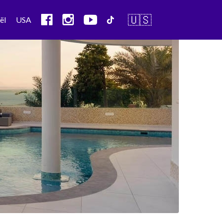
🇺🇸
ël
USA