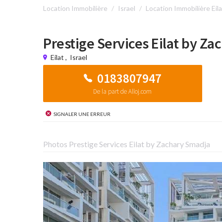
Location Immobilière
Israel
Location Immobilière Eila
Prestige Services Eilat by Z
Eilat
,
Israel
0183807947
De la part de Alloj.com
Signaler une erreur
Photos Prestige Services Eilat by Zachary Smadja