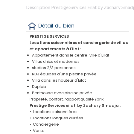
Description Prestige Services Eilat by Zachary Smad
Détail du bien
PRESTIGE SERVICES
Locations saisonnières et conciergerie de villas
et appartements à Eilat :
Appartement dans le centre-ville d'Eilat
Villas chics et modernes
studios 2/3 personnes
RDJ équipés d'une piscine privée
Villa dans les hauteur d'Eilat
Dupleix
Penthouse avec piscine privée
Propreté, confort, rapport qualité /prix.
Prestige Services eilat by Zachary Smadja :
•⁠ ⁠⁠Locations saisonnières
•⁠ ⁠⁠Locations longues durées
•⁠ ⁠⁠Conciergerie
•⁠ ⁠⁠Vente