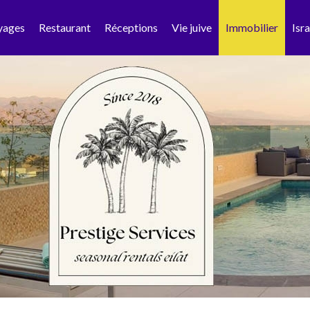
yages
Restaurant
Réceptions
Vie juive
Immobilier
Isra