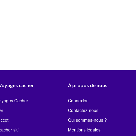
 Voyages cacher
À propos de nous
Voyages Cacher
Connexion
er
Contactez-nous
uccot
Qui sommes-nous ?
acher ski
Mentions légales