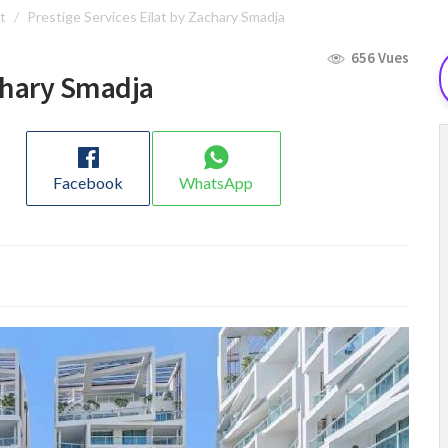
t
Prestige Services Eilat by Zachary Smadja
656 Vues
achary Smadja
Facebook
WhatsApp