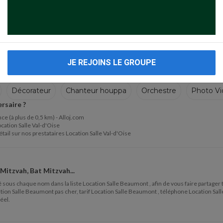
JE REJOINS LE GROUPE
Décorateur
Chanteur houppa
Orchestre
Photo Vi
ersaire ?
ppa
Orchestre
 (à plus de 0,5 km) - Alloj.com
ocation Salle Val-d'Oise
tail sur nos prestataires Location Salle Val-d'Oise
 Mitzvah, Bat Mitzvah...
situé sous chaque nom dans la liste Location Salle Beaumont , afin de vous faire partag
tion Salle Beaumont pas cher, tarif Location Salle Beaumont , téléphone Location Sal
éel.