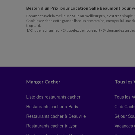
Besoin d'un Prix, pour
Location Salle Beaumont
pour v
Comment avoir la meilleure Salle au meilleur prix, c'est très simple !
Choisissez dans cette grande liste un prestataire, envoyez lui une de
trop tard.
1/ Cliquer sur un lieu - 2/ appelez de notre part - 3/ demandez un de
Manger Cacher
Tous les
Liste des restaurants cacher
Tous les 
Restaurants cacher à Paris
Club Cach
Restaurants cacher à Deauville
Séjour So
Restaurants cacher à Lyon
Vacances c