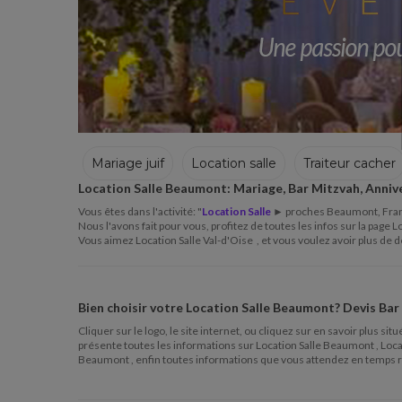
Mariage juif
Location salle
Traiteur cacher
Location Salle Beaumont
: Mariage, Bar Mitzvah, Anniv
Traiteur cacher
Décorateur
Chanteur hou
Vous êtes dans l'activité: "
Location Salle
► proches Beaumont, France
Nous l'avons fait pour vous, profitez de toutes les infos sur la page L
Vous aimez Location Salle Val-d'Oise , et vous voulez avoir plus de dé
Bien choisir votre
Location Salle Beaumont
? Devis Bar
Cliquer sur le logo, le site internet, ou cliquez sur en savoir plus 
présente toutes les informations sur Location Salle Beaumont , Loca
Beaumont , enfin toutes informations que vous attendez en temps r