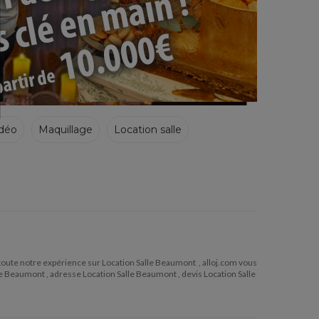
déo
Maquillage
Location salle
er toute notre expérience sur Location Salle Beaumont , alloj.com vous
le Beaumont , adresse Location Salle Beaumont , devis Location Salle