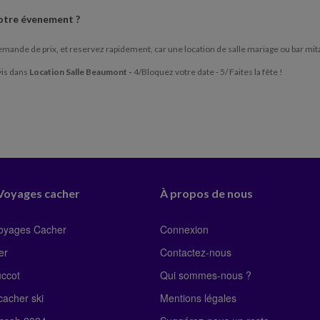
otre évenement ?
mande de prix, et reservez rapidement, car une location de salle mariage ou bar mitzva
vis dans
Location Salle Beaumont -
4/Bloquez votre date - 5/ Faites la fête !
 Voyages cacher
À propos de nous
Voyages Cacher
Connexion
er
Contactez-nous
uccot
Qui sommes-nous ?
acher ski
Mentions légales