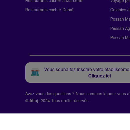
Restaurants cacher à Marseille
Voyage pe
Restaurants cacher Dubaï
Colonies J
Pessah Ma
Pessah Ag
Pessah Ma
Vous souhaitez inscrire votre établissemen
Cliquez ici
Avez-vous des questions ?
Nous sommes là pour vous ai
© Alloj.
2024 Tous droits réservés