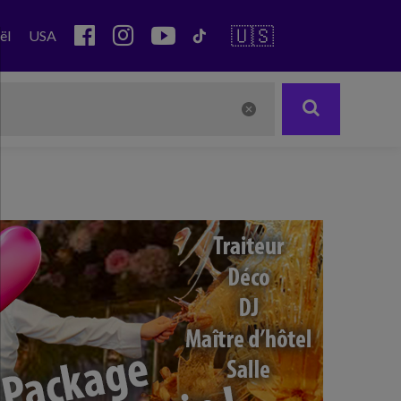
🇺🇸
ël
USA