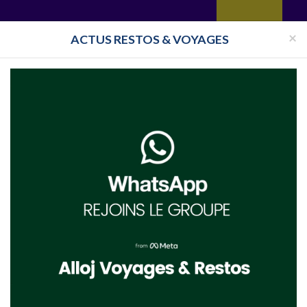
yages
Restaurant
Réceptions
Vie juive
Immobilier
Isra
×
ACTUS RESTOS & VOYAGES
le-de-France
Location Salle Val-d'Oise
Location Salle Beaumont