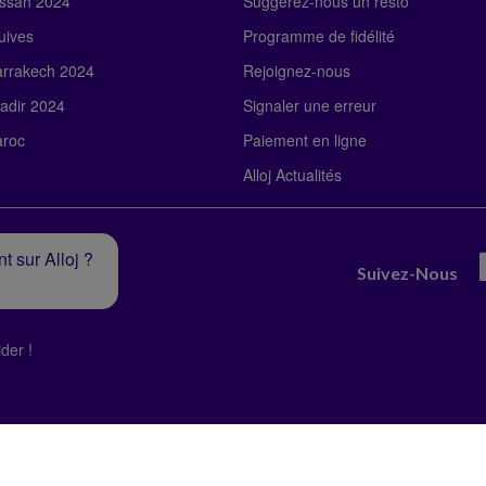
ssah 2024
Suggérez-nous un resto
uives
Programme de fidélité
rrakech 2024
Rejoignez-nous
adir 2024
Signaler une erreur
roc
Paiement en ligne
Alloj Actualités
t sur Alloj ?
Suivez-Nous
der !