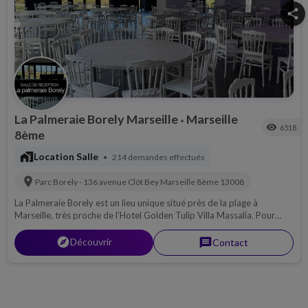
share
La Palmeraie Borely Marseille
Marseille
•
visibility
6518
8ème
maps_home_work
Location Salle
214 demandes effectués
•
location_on
Parc Borely - 136 avenue Clôt Bey
Marseille 8ème
13008
La Palmeraie Borely est un lieu unique situé près de la plage à
Marseille, très proche de l’Hotel Golden Tulip Villa Massalia. Pour
toutes vos receptions, anniversaire, events.... un lieu avec une vue
extraordinaire.
explorer
Découvrir
message
Contact