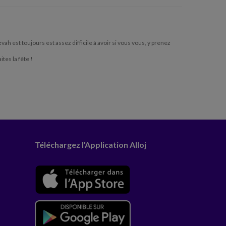
h est toujours est assez difficile à avoir si vous vous, y prenez
ites la fête !
Téléchargez l'Application Alloj