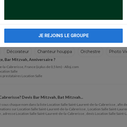
JE REJOINS LE GROUPE
Décorateur
Chanteur houppa
Orchestre
Photo Vi
ge, Bar Mitzvah, Anniversaire ?
ppa
Orchestre
la-Cabrerisse, France (à plus de 0,5 km) - Alloj.com
ocation Salle
s prestataires Location Salle
Cabrerisse
? Devis Bar Mitzvah, Bat Mitzvah...
itué sous chaque nom dans la liste Location Salle Saint-Laurent-de-la-Cabrerisse , afin 
tions sur Location Salle Saint-Laurent-de-la-Cabrerisse , Location Salle Saint-Laurent
 , adresse Location Salle Saint-Laurent-de-la-Cabrerisse , devis Location Salle Saint