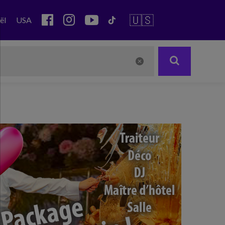
🇺🇸
ël
USA