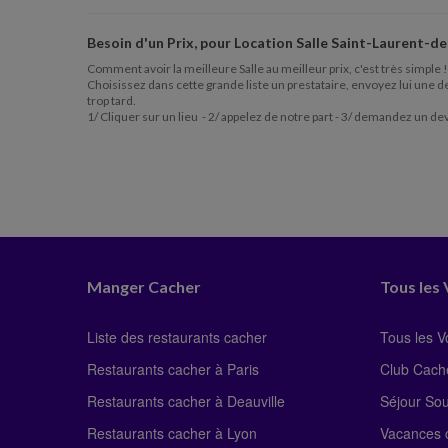
Besoin d'un Prix, pour
Location Salle Saint-Laurent-d
Comment avoir la meilleure Salle au meilleur prix, c'est très simple !
Choisissez dans cette grande liste un prestataire, envoyez lui une de
trop tard.
1/ Cliquer sur un lieu - 2/ appelez de notre part - 3/ demandez un de
Manger Cacher
Tous les
Liste des restaurants cacher
Tous les 
Restaurants cacher à Paris
Club Cach
Restaurants cacher à Deauville
Séjour So
Restaurants cacher à Lyon
Vacances c