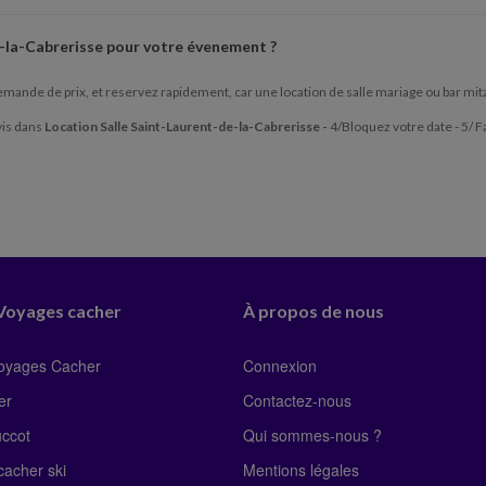
e-la-Cabrerisse
pour votre évenement ?
mande de prix, et reservez rapidement, car une location de salle mariage ou bar mitzva
vis dans
Location Salle Saint-Laurent-de-la-Cabrerisse -
4/Bloquez votre date - 5/ Fa
 Voyages cacher
À propos de nous
Voyages Cacher
Connexion
er
Contactez-nous
uccot
Qui sommes-nous ?
acher ski
Mentions légales