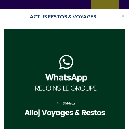
yages
Restaurant
Réceptions
Vie juive
Immobilier
Isra
×
ACTUS RESTOS & VOYAGES
aint-Laurent-de-la-Cabrerisse
brerisse