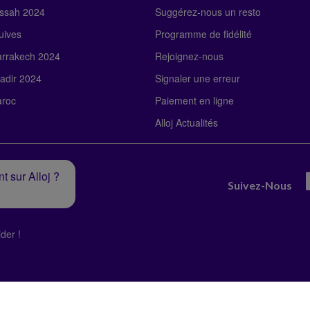
ssah 2024
Suggérez-nous un resto
uives
Programme de fidélité
rrakech 2024
Rejoignez-nous
adir 2024
Signaler une erreur
roc
Paiement en ligne
Alloj Actualités
t sur Alloj ?
Suivez-Nous
der !