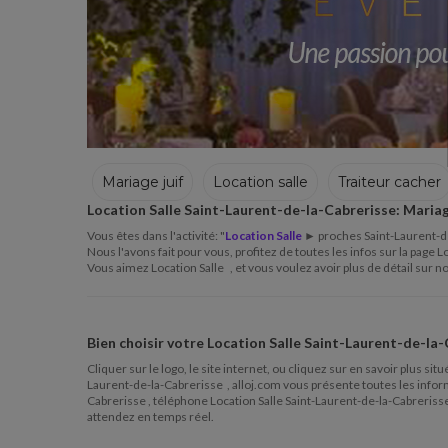
Mariage juif
Location salle
Traiteur cacher
Location Salle Saint-Laurent-de-la-Cabrerisse
: Maria
Traiteur cacher
Décorateur
Chanteur hou
Vous êtes dans l'activité: "
Location Salle
► proches Saint-Laurent-de-
Nous l'avons fait pour vous, profitez de toutes les infos sur la page L
Vous aimez Location Salle , et vous voulez avoir plus de détail sur no
Bien choisir votre
Location Salle Saint-Laurent-de-la-
Cliquer sur le logo, le site internet, ou cliquez sur en savoir plus s
Laurent-de-la-Cabrerisse , alloj.com vous présente toutes les informa
Cabrerisse , téléphone Location Salle Saint-Laurent-de-la-Cabrerisse
attendez en temps réel.