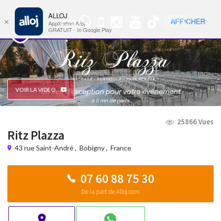
ALLOJ
MENU
🇺🇸
AFFICHER
×
Groupe
Nav
Application Alloj
WhatsApp
GRATUIT - In Google Play
VOIR LA VIDEO
25866 Vues
Ritz Plazza
43 rue Saint-André
,
Bobigny
,
France
07 60 88 75 30
De la part de Alloj.com