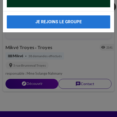
share
JE REJOINS LE GROUPE
Mikvé Troyes
Troyes
visibility
2141
•
water
Mikvé
38 demandes effectués
•
location_on
5 rue Brunneval
Troyes
responsable : Mme Solange Nahmany
explorer
Découvrir
message
Contact