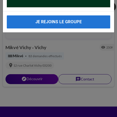
share
JE REJOINS LE GROUPE
Mikvé Vichy
Vichy
visibility
2509
•
water
Mikvé
83 demandes effectués
•
location_on
12 rue Charlot
Vichy
03200
explorer
Découvrir
message
Contact