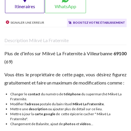
Itineraires
WhatsApp
Signaler une erreur
🚀
Boostez votre établissement
Description Mikvé La Fraternite
Plus de d'infos sur Mikvé La Fraternite à Villeurbanne
69100
(69)
Vous êtes le propriétaire de cette page, vous désirez figurez
gratuitement et faire un maximum de modifications comme :
Changer le
contact
du numéro de
téléphone
du supermarché Mikvé La
Fraternite.
Modifier
l'adresse
postale du bain rituel
Mikvé La Fraternite
.
Mettre une
description
ou ajouter plus de détail sur ce lieu.
Mettre à jour la
carte google
de cette épicerie cacher " Mikvé La
Fraternite".
Changement de Balanite, ajout de
photos
et
vidéos
...