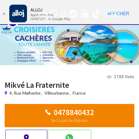
ALLOJ
MENU
🇺🇸
AFFICHER
×
Groupe
Nav
Application Alloj
WhatsApp
GRATUIT - In Google Play
1788 Vues
Mikvé La Fraternite
4, Rue Malherbe
,
Villeurbanne
,
France
0478840432
De la part de Alloj.com