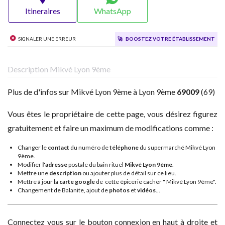
Itineraires
WhatsApp
Signaler une erreur
🚀
Boostez votre établissement
Description Mikvé Lyon 9ème
Plus de d'infos sur Mikvé Lyon 9ème à Lyon 9ème
69009
(69)
Vous êtes le propriétaire de cette page, vous désirez figurez
gratuitement et faire un maximum de modifications comme :
Changer le
contact
du numéro de
téléphone
du supermarché Mikvé Lyon
9ème.
Modifier
l'adresse
postale du bain rituel
Mikvé Lyon 9ème
.
Mettre une
description
ou ajouter plus de détail sur ce lieu.
Mettre à jour la
carte google
de cette épicerie cacher " Mikvé Lyon 9ème".
Changement de Balanite, ajout de
photos
et
vidéos
...
Connectez vous sur le bouton connexion en haut à droite et