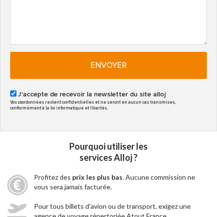
ENVOYER
J'accepte de recevoir la newsletter du site alloj
Vos coordonnées restent confidentielles et ne seront en aucun cas transmises,
conformément à la loi informatique et libertés.
Pourquoi utiliser les
services Alloj ?
Profitez des
prix les plus bas
. Aucune commission ne
vous sera jamais facturée.
Pour tous billets d'avion ou de transport, exigez une
agence de voyage répertoriée Atout France.