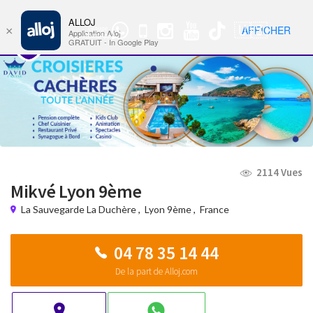
ALLOJ
MENU
🇺🇸
AFFICHER
×
Groupe
Nav
Application Alloj
WhatsApp
GRATUIT - In Google Play
2114 Vues
Mikvé Lyon 9ème
La Sauvegarde La Duchère
,
Lyon 9ème
,
France
04 78 35 14 44
De la part de Alloj.com