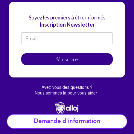
Soyez les premiers à être informés
Inscription Newsletter
S'inscrire
Avez-vous des questions ?
Nous sommes là pour vous aider !
Demande d'information
© Alloj.
2022 Tous droits réservés