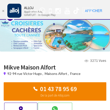
ALLOJ
MENU
🇺🇸
AFFICHER
×
Groupe
Nav
Application Alloj
WhatsApp
GRATUIT - In Google Play
3271 Vues
Mikve Maison Alfort
92-94 rue Victor Hugo
,
Maisons Alfort
,
France
01 43 78 95 69
De la part de Alloj.com