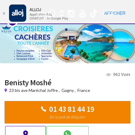
ALLOJ
MENU
🇺🇸
AFFICHER
×
Groupe
Nav
Application Alloj
WhatsApp
GRATUIT - In Google Play
962 Vues
Benisty Moshé
23 bis ave Maréchal Joffre
,
Gagny
,
France
01 43 81 44 19
De la part de Alloj.com