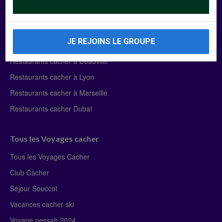
Manger Cacher
Liste des restaurants cacher
JE REJOINS LE GROUPE
Restaurants cacher à Paris
Restaurants cacher à Deauville
Restaurants cacher à Lyon
Restaurants cacher à Marseille
Restaurants cacher Dubaï
Tous les Voyages cacher
Tous les Voyages Cacher
Club Cacher
Séjour Souccot
Vacances cacher ski
Voyage pessah 2024