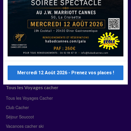
Manger Cacher
Liste des restaurants cacher
Restaurants cacher à Paris
Restaurants cacher à Deauville
Restaurants cacher à Lyon
Restaurants cacher à Marseille
Restaurants cacher Dubaï
Mercredi 12 Août 2026 - Prenez vos places !
Tous les Voyages cacher
Tous les Voyages Cacher
Club Cacher
Séjour Souccot
Vacances cacher ski