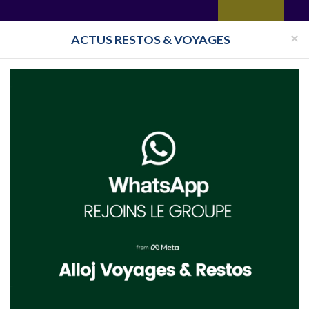
yages
Restaurant
Réceptions
Vie juive
Immobilier
Isra
×
ACTUS RESTOS & VOYAGES
Halavi
Bassari
aurant Cacher Île-de-France
Restaurant Cacher Val-de-Marne
Res
s