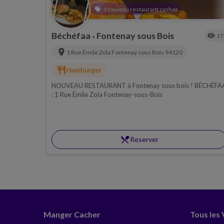
Nouveau restaurant casher
local_offer
Béchéfaa
Fontenay sous Bois
visibility
17
•
location_on
1 Rue Émile Zola
Fontenay sous Bois
94120
restaurant
Hamburger
NOUVEAU RESTAURANT à Fontenay sous bois ! BÉCHÉFA
: 1 Rue Émile Zola Fontenay-sous-Bois
restaurant_menu
Reserver
Manger Cacher
Tous les