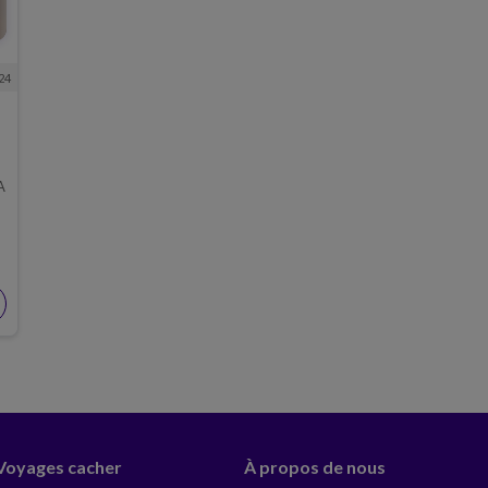
24
A
 Voyages cacher
À propos de nous