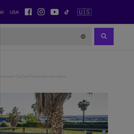
🇺🇸
ël
USA
taurant Cacher Fontenay sous Bois
Next