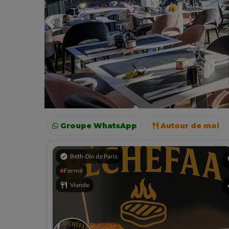
Groupe WhatsApp
Autour de moi
Paris
Lyon
verified
Beth-Din de Paris
p
Fermé
restaurant
Viande
s