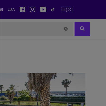
🇺🇸
ël
USA
Next