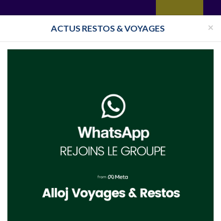
yages
Restaurant
Réceptions
Vie juive
Immobilier
Isra
×
ACTUS RESTOS & VOYAGES
Halavi
Bassari
Restaurant Cacher Nevada
Restaurant Cacher Las Vegas