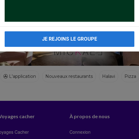
JE REJOINS LE GROUPE
L'application
Nouveaux restaurants
Halavi
Pizza
 Voyages cacher
À propos de nous
Voyages Cacher
Connexion