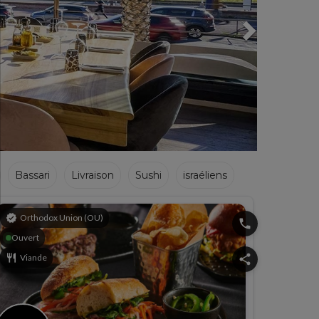
Bassari
Livraison
Sushi
israéliens
verified
Orthodox Union (OU)
phone
Ouvert
restaurant
Viande
share