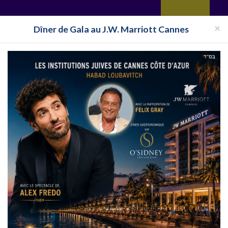
yages
Restaurant
Réceptions
Vie juive
Immobilier
Isra
×
Dîner de Gala au J.W. Marriott Cannes
Halavi
Bassari
Restaurant Cacher New York
Restaurant Cacher New York