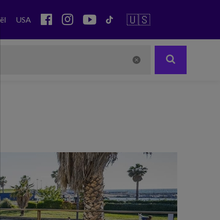
🇺🇸
ël
USA
Next