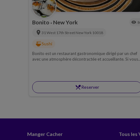
Bonito
New York
visibility
8
•
location_on
31 West 17th Street
New York
10018
ramen_dining
Sushi
Bonito est un restaurant gastronomique dirigé par un chef
avec une atmosphère décontractée et accueillante. Si vous
voulez vous régaler de sushis c'est l'endroit idéal.
restaurant_menu
Reserver
Manger Cacher
Tous les