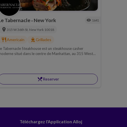
Le Tabernacle
New York
visibility
1641
•
location_on
315 W 36th St.
New York
10018
restaurant
outdoor_grill
Americain
Grillades
e Tabernacle Steakhouse est un steakhouse casher
oderne situé dans le centre de Manhattan, au 315 West
6thStreet.
restaurant_menu
Reserver
Téléchargez l'Application Alloj