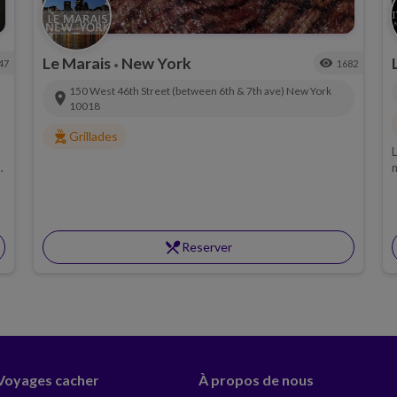
Le Marais
New York
visibility
47
1682
•
150 West 46th Street (between 6th & 7th ave)
New York
location_on
10018
outdoor_grill
Grillades
L
m
3
restaurant_menu
Reserver
 Voyages cacher
À propos de nous