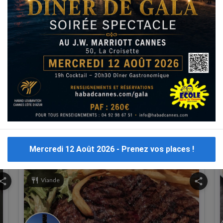
L'application
Nouveaux restaurants
Halavi
Pizza
Mercredi 12 Août 2026 - Prenez vos places !
verified
Orthodox Union (OU)
hone
phone
Ouvert
hare
restaurant
Viande
share