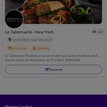
Le Tabernacle
New York
visibility
1644
•
location_on
315 W 36th St.
New York
10018
restaurant
outdoor_grill
Americain
Grillades
Le Tabernacle Steakhouse est un steakhouse casher moderne situé
dans le centre de Manhattan, au 315 West 36thStreet.
restaurant_menu
Reserver
Manger Cacher