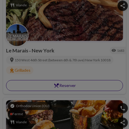
restaurant
Viande
share
Le Marais
New York
visibility
1683
•
location_on
150 West 46th Street (between 6th & 7th ave)
New York
10018
outdoor_grill
Grillades
restaurant_menu
Reserver
verified
Orthodox Union (OU)
phone
Fermé
restaurant
Viande
share