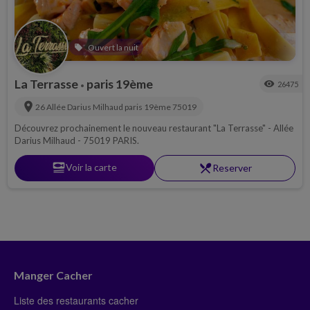
Ouvert la nuit
local_offer
La Terrasse
paris 19ème
visibility
26475
•
location_on
26 Allée Darius Milhaud
paris 19ème
75019
Découvrez prochainement le nouveau restaurant "La Terrasse" - Allée
Darius Milhaud - 75019 PARIS.
set_meal
Voir la carte
restaurant_menu
Reserver
Manger Cacher
Liste des restaurants cacher