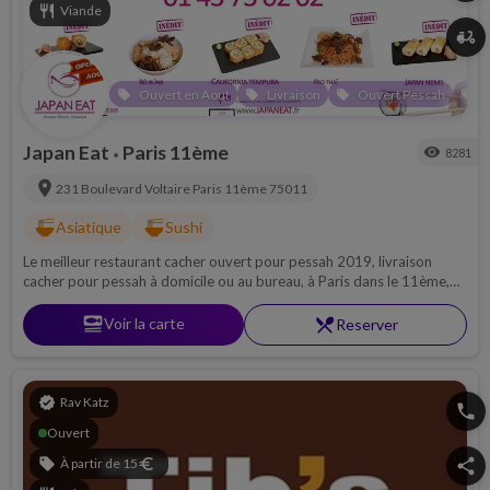
restaurant
Viande
delivery_dining
Ouvert en Aout
Livraison
Ouvert Pessah
O
local_offer
local_offer
local_offer
local_offer
Japan Eat
Paris 11ème
visibility
8281
•
location_on
231 Boulevard Voltaire
Paris 11ème
75011
ramen_dining
ramen_dining
Asiatique
Sushi
Le meilleur restaurant cacher ouvert pour pessah 2019, livraison
cacher pour pessah à domicile ou au bureau, à Paris dans le 11ème,
Sushi, Maki, brochette de poisson, viande, riz et traiteur chabbat,
ouvert tard la nuit
set_meal
Voir la carte
restaurant_menu
Reserver
verified
Rav Katz
phone
Ouvert
sell
À partir de 15
euro
share