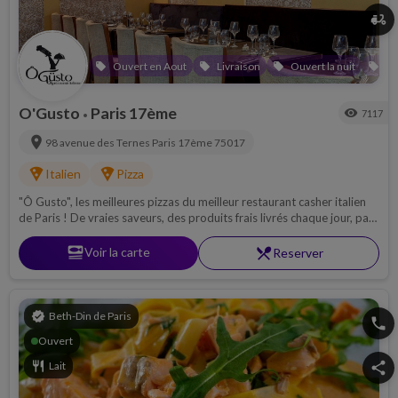
delivery_dining
Ouvert en Aout
Livraison
Ouvert la nuit
Ou
local_offer
local_offer
local_offer
local_offer
O'Gusto
Paris 17ème
visibility
7117
•
location_on
98 avenue des Ternes
Paris 17ème
75017
local_pizza
local_pizza
Italien
Pizza
"Ô Gusto", les meilleures pizzas du meilleur restaurant casher italien
de Paris ! De vraies saveurs, des produits frais livrés chaque jour, pas
de surgelés, Patrick Benzaquen, restaurateur depuis 23 ans, met tout
son savoir-faire dans vos assiettes, afin de vous faire voyager en
set_meal
Voir la carte
restaurant_menu
Reserver
Italie.
verified
Beth-Din de Paris
phone
Ouvert
restaurant
Lait
share