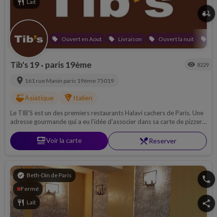
restaurant
Lait
delivery_dining
Ouvert en Aout
Livraison
Ouvert la nuit
Av
local_offer
local_offer
local_offer
local_offer
Tib's 19
paris 19ème
visibility
8229
•
location_on
161 rue Manin
paris 19ème
75019
ramen_dining
local_pizza
Asiatique
Italien
Le TIB'S est un des premiers restaurants Halavi cachers de Paris. Une
adresse gourmande qui a eu l'idée d'associer dans sa carte de pizzeria
un grand choix de sushi.. c'est délicieux et accueillant !
set_meal
Voir la carte
restaurant_menu
Reserver
verified
Beth-Din de Paris
phone
Fermé
restaurant
Lait
share