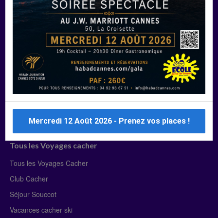
Manger Cacher
Liste des restaurants cacher
Restaurants cacher à Paris
Restaurants cacher à Deauville
Restaurants cacher à Lyon
Restaurants cacher à Marseille
Restaurants cacher Dubaï
Mercredi 12 Août 2026 - Prenez vos places !
Tous les Voyages cacher
Tous les Voyages Cacher
Club Cacher
Séjour Souccot
Vacances cacher ski