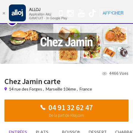
ALLOJ
MENU
🇺🇸
AFFICHER
×
Nav
Application Alloj
GRATUIT - In Google Play
4466 Vues
Chez Jamin carte
14 rue des Forges
,
Marseille 10ème
,
France
04 91 32 62 47
De la part de Alloj.com
ENTRÉES
PLATS
BOISSONS
DESSERTS
CHABBA