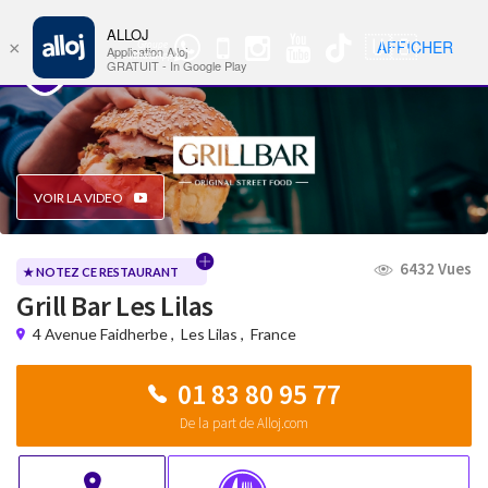
ALLOJ
MENU
🇺🇸
AFFICHER
×
Groupe
Nav
Application Alloj
WhatsApp
GRATUIT - In Google Play
VOIR LA VIDEO
6432 Vues
★ NOTEZ CE RESTAURANT
Grill Bar Les Lilas
4 Avenue Faidherbe
,
Les Lilas
,
France
01 83 80 95 77
De la part de Alloj.com