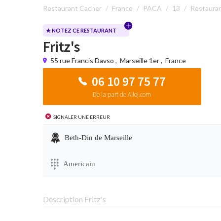
Restaurant Cacher
France
PACA
13
Restauran
★ NOTEZ CE RESTAURANT
Fritz's
55 rue Francis Davso
,
Marseille 1er
,
France
06 10 97 75 77
De la part de Alloj.com
Signaler une erreur
Beth-Din de Marseille
Americain
Description Fritz's