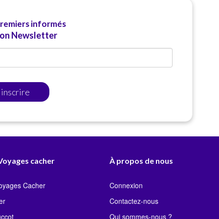
premiers informés
ion Newsletter
'inscrire
 Voyages cacher
À propos de nous
Voyages Cacher
Connexion
er
Contactez-nous
uccot
Qui sommes-nous ?