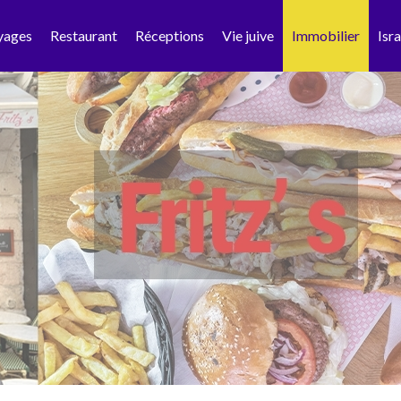
yages
Restaurant
Réceptions
Vie juive
Immobilier
Isra