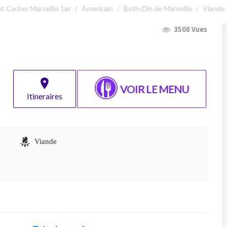
t Cacher Marseille 1er
Americain
Beth-Din de Marseille
Viande
3508 Vues
VOIR LE MENU
Itineraires
Viande