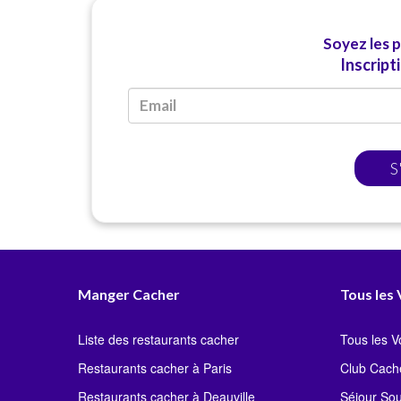
Soyez les 
Inscript
S
Manger Cacher
Tous les
Liste des restaurants cacher
Tous les 
Restaurants cacher à Paris
Club Cach
Restaurants cacher à Deauville
Séjour So