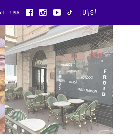
🇺🇸
ël
USA