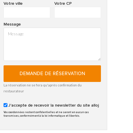
Votre ville
Votre CP
Message
DEMANDE DE RÉSERVATION
La réservation ne se fera qu'après confirmation du
restaurateur
J'accepte de recevoir la newsletter du site alloj
Vos coordonnées restent confidentielles et ne seront en aucun cas
transmises, conformément à la loi informatique et libertés.