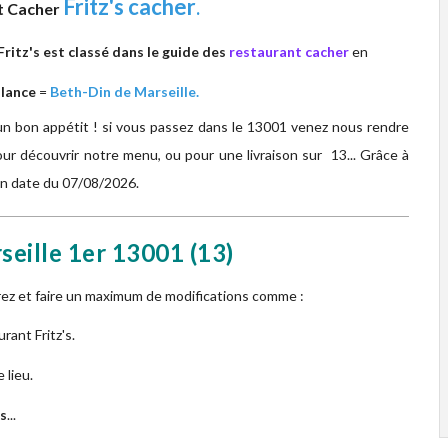
Fritz's cacher
.
t Cacher
ritz's est classé dans le guide des
restaurant cacher
en
llance
=
Beth-Din de Marseille.
un bon appétit ! si vous passez dans le 13001 venez nous rendre
ur découvrir notre menu, ou pour une livraison sur 13... Grâce à
 en date du 07/08/2026.
rseille 1er
13001
(13)
urez et faire un maximum de modifications comme :
rant Fritz's.
 lieu.
s
...