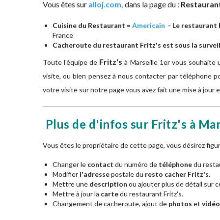
Vous êtes sur
alloj.com,
dans la page du :
Restauran
Cuisine du Restaurant =
Americain
- Le restaurant F
France
Cacheroute du restaurant Fritz's est sous la survei
Fritz's
Toute l'équipe de
à
Marseille 1er vous souhaite 
visite, ou bien pensez à nous contacter par téléphone po
votre visite sur notre page vous avez fait une mise à jour
Plus de d'infos sur Fritz's à Ma
Vous êtes le propriétaire de cette page, vous désirez fig
Changer le
contact
du numéro de
téléphone
du restau
Modifier
l'adresse
postale du
resto cacher Fritz's
.
Mettre une
description
ou ajouter plus de détail sur ce
Mettre à jour la
carte
du restaurant Fritz's.
Changement de cacheroute, ajout de
photos
et
vidéo