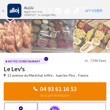
ALLOJ
MENU
🇺🇸
AFFICHER
×
Groupe
Nav
Application Alloj
WhatsApp
GRATUIT - In Google Play
7396 Vues
★ NOTEZ CE RESTAURANT
Le Lev's
12 avenue du Maréchal Joffre
,
Juan les Pins
,
France
04 93 61 16 53
De la part de Alloj.com