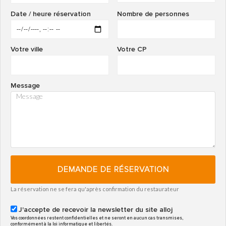
Date / heure réservation
Nombre de personnes
Votre ville
Votre CP
Message
DEMANDE DE RÉSERVATION
La réservation ne se fera qu'après confirmation du restaurateur
J'accepte de recevoir la newsletter du site alloj
Vos coordonnées restent confidentielles et ne seront en aucun cas transmises,
conformément à la loi informatique et libertés.