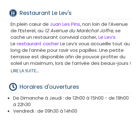
Restaurant Le Lev's
En plein cœur de
Juan Les Pins
, non loin de l’Avenue
de l’Esterel, au
12 Avenue du Maréchal Joffre
, se
cache un restaurant convivial cacher,
Le Lev’s
.
Le
restaurant cacher
Le Lev’s vous accueille tout au
long de l’année pour ravir vos papilles. Une petite
terrasse est disponible afin de pouvoir profiter du
soleil un maximum, lors de l’arrivée des beaux-jours !
Sous la haute surveillance du
Beth Din de Nice
,
un
LIRE LA SUITE...
service de livraison
est proposé, pour ceux qui n’ont
pas le temps ou l’envie de s’attabler !
Horaires d'ouvertures
La cuisine familiale du restaurant cacher Le Lev’s :
De Dimanche à Jeudi : de 12h00 à 15h00 - de 19h00
à 22h30
La cuisine cachère du Lev’s est à l’effigie du
Vendredi : de 09h30 à 14h00
personnel, chaleureuse et conviviale. De nombreux
mélanges de saveurs sont proposées à
la carte du
restaurant cacher Le Lev's
.
Une formule midi, s’avérant très intéressante pour