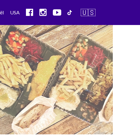
🇺🇸
ël
USA