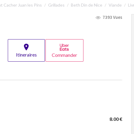
t Cacher Juan les Pins
Grillades
Beth Din de Nice
Viande
Liv
7393 Vues
Itineraires
Commander
8.00 €