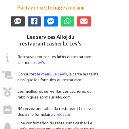
Partager cette page à un ami
Les services Alloj du
restaurant casher Le Lev's
Retrouvez toutes
les infos
du restaurant
casher
Le Lev's
Consultez
le menu Le Lev's
, la carte les tarifs
ainsi que les formules du restaurant
Les meilleures
surveillances
cachères et
rabbiniques sont sur alloj.com
Réservez
une table du restaurant Le Lev's
depuis le formulaire
ci-dessus
Une confirmation du restaurant casher Le
Lev's vous sera envoyée pour valider votre