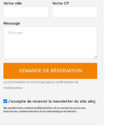
Votre ville
Votre CP
Message
DEMANDE DE RÉSERVATION
La réservation ne se fera qu'après confirmation du
restaurateur
J'accepte de recevoir la newsletter du site alloj
Vos coordonnées restent confidentielles et ne seront en aucun cas
transmises, conformément à la loi informatique et libertés.