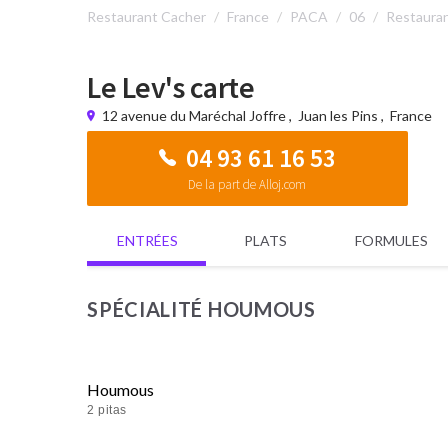
Restaurant Cacher
France
PACA
06
Restauran
Le Lev's carte
12 avenue du Maréchal Joffre
,
Juan les Pins
,
France
04 93 61 16 53
De la part de Alloj.com
ENTRÉES
PLATS
FORMULES
SPÉCIALITÉ HOUMOUS
Houmous
2 pitas