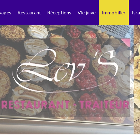
yages
Restaurant
Réceptions
Vie juive
Immobilier
Isra