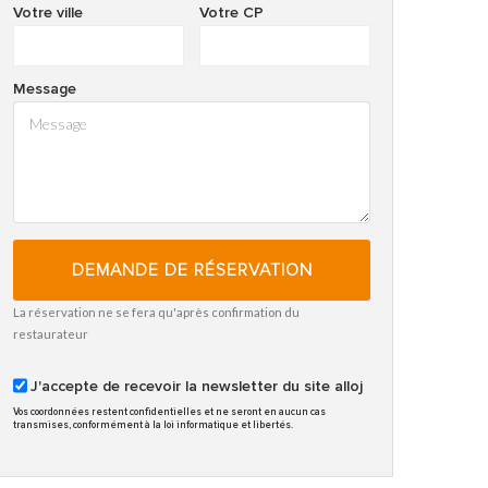
Votre ville
Votre CP
Message
DEMANDE DE RÉSERVATION
La réservation ne se fera qu'après confirmation du
restaurateur
J'accepte de recevoir la newsletter du site alloj
Vos coordonnées restent confidentielles et ne seront en aucun cas
transmises, conformément à la loi informatique et libertés.