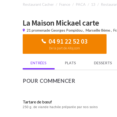
Restaurant Cacher
France
PACA
13
Restauran
La Maison Mickael carte
21 promenade Georges Pompidou
,
Marseille 8ème
,
Fr
04 91 22 52 03
De la part de Alloj.com
ENTRÉES
PLATS
DESSERTS
POUR COMMENCER
Tartare de bœuf
250 g. de viande hachée préparée par nos soins