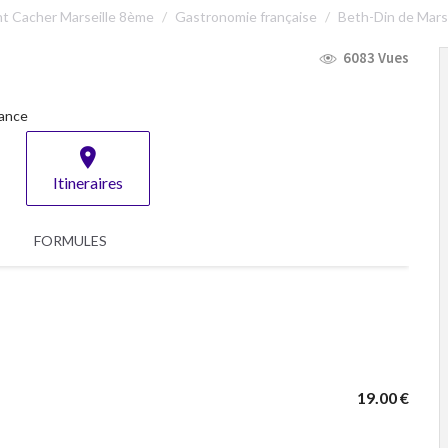
t Cacher Marseille 8ème
Gastronomie française
Beth-Din de Marse
6083 Vues
ance
Itineraires
FORMULES
19.00 €