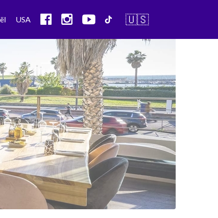
🇺🇸
ël
USA