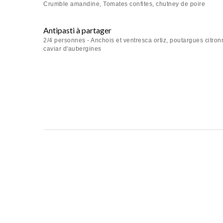
Crumble amandine, Tomates confites, chutney de poire
Antipasti à partager
2/4 personnes - Anchois et ventresca ortiz, poutargues citronn
caviar d'aubergines