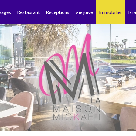
yages
Restaurant
Réceptions
Vie juive
Immobilier
Isra