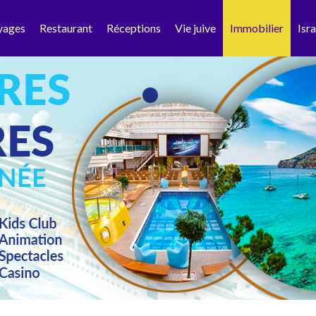
yages
Restaurant
Réceptions
Vie juive
Immobilier
Isra