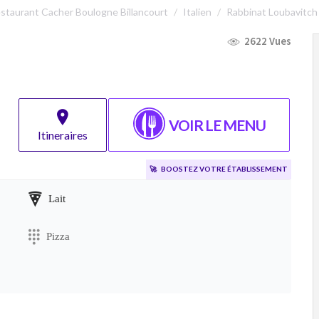
staurant Cacher Boulogne Billancourt
Italien
Rabbinat Loubavitch
2622 Vues
VOIR LE MENU
Itineraires
🚀
Boostez votre établissement
Lait
Pizza