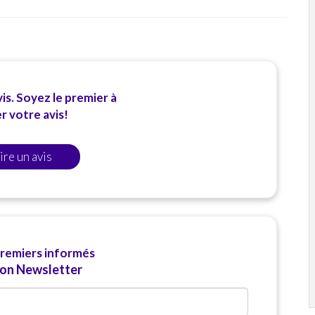
is. Soyez le premier à
 votre avis!
ire un avis
premiers informés
ion Newsletter