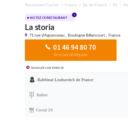
Restaurant Cacher
France
Île-de-France
92
Re
★ NOTEZ CE RESTAURANT
La storia
71 rue d'Aguesseau
,
Boulogne Billancourt
,
France
01 46 94 80 70
De la part de Alloj.com
Signaler une erreur
Rabbinat Loubavitch de France
Italien
Covid 19