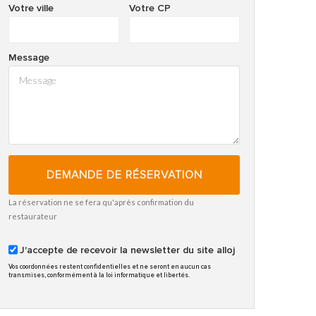
Votre ville
Votre CP
Message
DEMANDE DE RÉSERVATION
La réservation ne se fera qu'après confirmation du
restaurateur
J'accepte de recevoir la newsletter du site alloj
Vos coordonnées restent confidentielles et ne seront en aucun cas
transmises, conformément à la loi informatique et libertés.