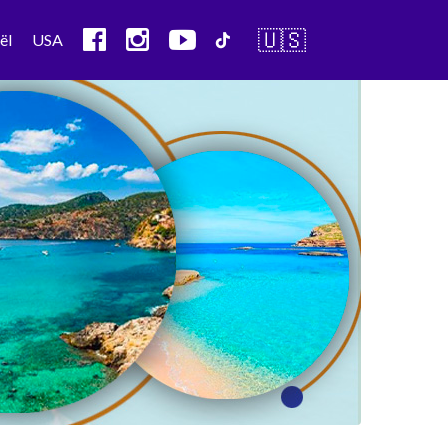
🇺🇸
ël
USA