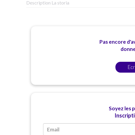
Description La storia
Pas encore d'av
donner
Ecr
Soyez les 
Inscript