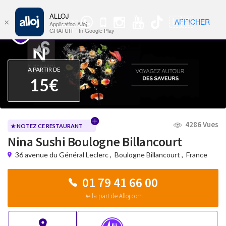
ALLOJ
MENU
🇺🇸
AFFICHER
×
Groupe
Nav
Application Alloj
WhatsApp
GRATUIT - In Google Play
A PARTIR DE
15€
4286 Vues
★ NOTEZ CE RESTAURANT
Nina Sushi Boulogne Billancourt
36 avenue du Général Leclerc
,
Boulogne Billancourt
,
France
01 79 41 66 00
De la part de Alloj.com