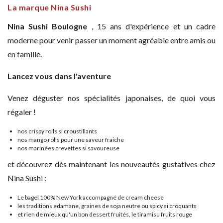
La marque Nina Sushi
Nina Sushi Boulogne
, 15 ans d'expérience et un cadre
moderne pour venir passer un moment agréable entre amis ou
en famille.
Lancez vous dans l'aventure
Venez déguster nos spécialités japonaises, de quoi vous
régaler !
nos crispy rolls si croustillants
nos mango rolls pour une saveur fraiche
nos marinées crevettes si savoureuse
et découvrez dès maintenant les nouveautés gustatives chez
Nina Sushi :
Le bagel 100% New York accompagné de cream cheese
les traditions edamane, graines de soja neutre ou spicy si croquants
et rien de mieux qu'un bon dessert fruités, le tiramisu fruits rouge