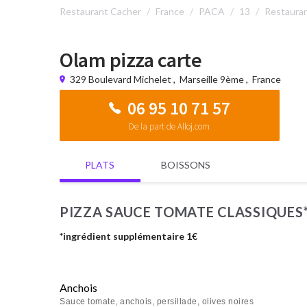
Restaurant Cacher
France
PACA
13
Restauran
Olam pizza carte
329 Boulevard Michelet
,
Marseille 9ème
,
France
06 95 10 71 57
De la part de Alloj.com
PLATS
BOISSONS
PIZZA SAUCE TOMATE CLASSIQUES
*ingrédient supplémentaire 1€
Anchois
Sauce tomate, anchois, persillade, olives noires