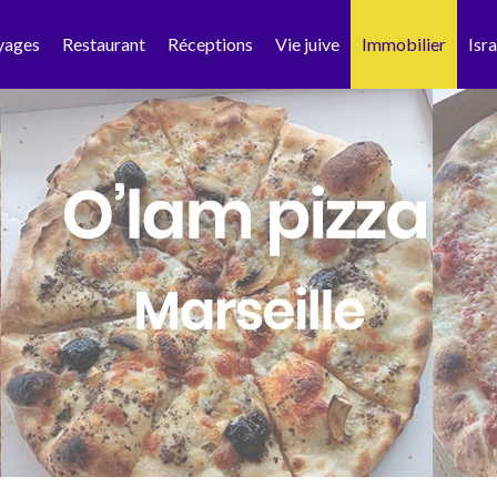
yages
Restaurant
Réceptions
Vie juive
Immobilier
Isra