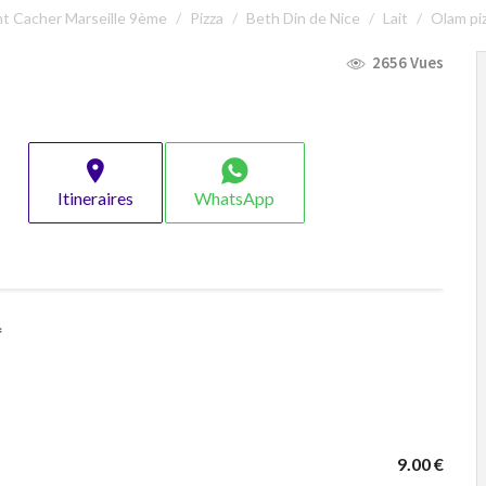
t Cacher Marseille 9ème
Pizza
Beth Din de Nice
Lait
Olam pi
2656 Vues
Itineraires
WhatsApp
*
9.00 €