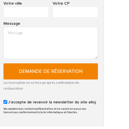
Votre ville
Votre CP
Message
DEMANDE DE RÉSERVATION
La réservation ne se fera qu'après confirmation du
restaurateur
J'accepte de recevoir la newsletter du site alloj
Vos coordonnées restent confidentielles et ne seront en aucun cas
transmises, conformément à la loi informatique et libertés.