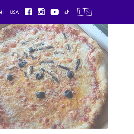
🇺🇸
ël
USA