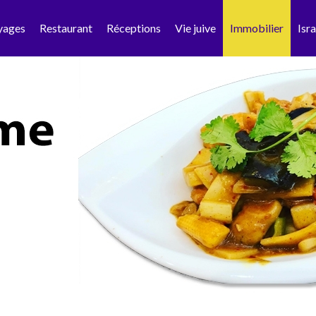
yages
Restaurant
Réceptions
Vie juive
Immobilier
Isra