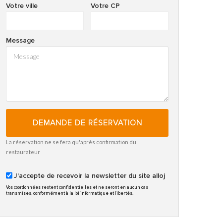
Votre ville
Votre CP
Message
DEMANDE DE RÉSERVATION
La réservation ne se fera qu'après confirmation du
restaurateur
J'accepte de recevoir la newsletter du site alloj
Vos coordonnées restent confidentielles et ne seront en aucun cas
transmises, conformément à la loi informatique et libertés.