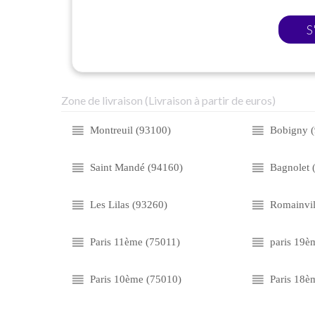
S
Zone de livraison (Livraison à partir de euros)
Montreuil (93100)
Bobigny 
Saint Mandé (94160)
Bagnolet 
Les Lilas (93260)
Romainvil
Paris 11ème (75011)
paris 19è
Paris 10ème (75010)
Paris 18è