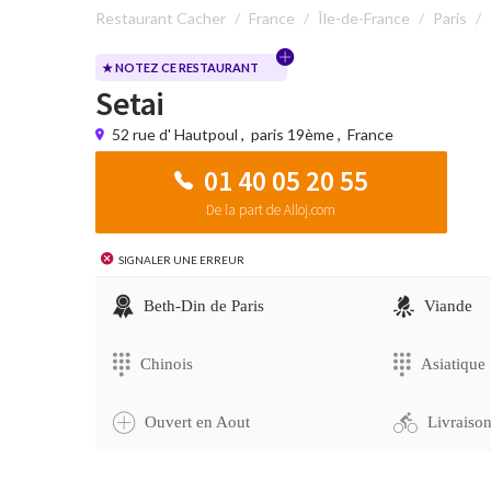
Restaurant Cacher
France
Île-de-France
Paris
★ NOTEZ CE RESTAURANT
Setai
52 rue d' Hautpoul
,
paris 19ème
,
France
01 40 05 20 55
De la part de Alloj.com
Signaler une erreur
Beth-Din de Paris
Viande
Chinois
Asiatique
Ouvert en Aout
Livraiso