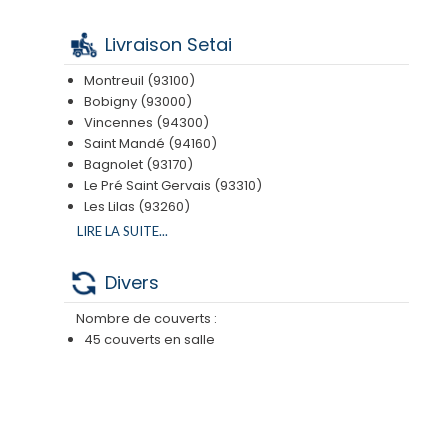
Livraison Setai
Montreuil (93100)
Bobigny (93000)
Vincennes (94300)
Saint Mandé (94160)
Bagnolet (93170)
Le Pré Saint Gervais (93310)
Les Lilas (93260)
Romainville (93230)
LIRE LA SUITE...
Paris 9ème (75009)
Paris 11ème (75011)
Divers
Paris 19ème (75019)
Paris 12ème (75012)
Nombre de couverts :
Paris 10ème (75010)
45 couverts en salle
Paris 18ème (75018)
Paris 20ème (75020)
Zone A : 75019
15 € le midi
15 € le soir