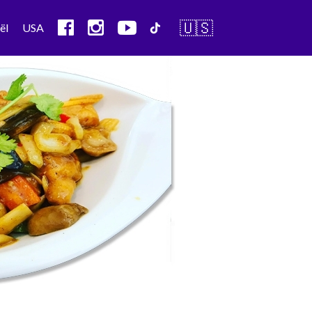
🇺🇸
ël
USA