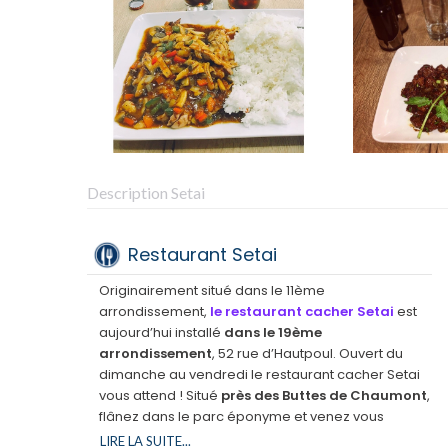
Description Setai
Restaurant Setai
Originairement situé dans le 11ème
arrondissement,
le restaurant cacher Setai
est
aujourd’hui installé
dans le 19ème
arrondissement
, 52 rue d’Hautpoul. Ouvert du
dimanche au vendredi le restaurant cacher Setai
vous attend ! Situé
près des Buttes de Chaumont
,
flânez dans le parc éponyme et venez vous
restaurer dans le restaurant casher Setai.
LIRE LA SUITE...