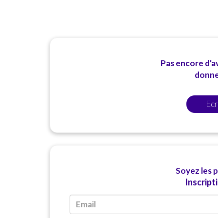
Pas encore d'av
donner
Ecr
Soyez les 
Inscript