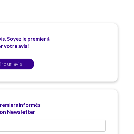
Zone B : 93500 93230 93170 75018 75010 93100
20 € le midi
20 € le soir
Zone C : 75011 75009 93260
25 € le midi
25 € le soir
is. Soyez le premier à
 votre avis!
ire un avis
premiers informés
ion Newsletter